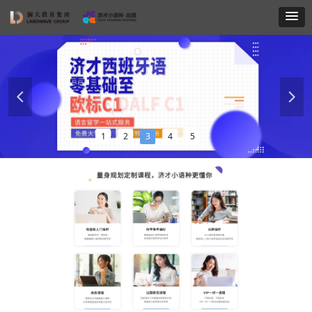
넳
넲
1
2
3
4
5