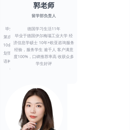
Estelle Jiang
郭老师
济才欧亚事业部负责人
留学部负责人
毕业于ESC Dijon Bourgogne
德国学习生活11年
毕业于德国伊尔梅瑙工业大学 经
第戎高等商学院。从业教育行业
济信息学硕士 10年+欧亚咨询服务
10余年，热爱教育事业，擅长规
经验，服务学生 逾千人 客户满意
划管理，发掘学生亮点。熟悉小
度100%，口碑推荐率高 收获众多
语种留学考研和就业方向，累计
学生好评
规划、指导学子数万名。
预约试听
预约试听
预约试听