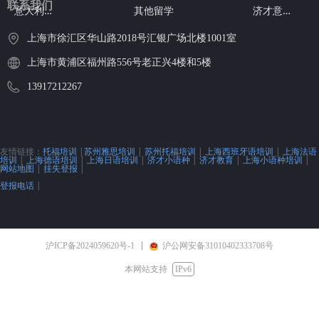
联系我们
意
大利语课程
济
才意大利语
其他留学
上海市徐汇区华山路2018号汇银广场北楼1001室
上海市黄浦区福州路556号老正兴4楼和5楼
13917212267
友情链接：
托福培训
|
苏州雅思培训
|
苏州托福培训
|
上海西班牙语培训
|
上海法语
培训
|
上海德语培训
|
上海日语培训
|
济才小语种
|
济才教育
|
上海小语种培训
|
网站地图
|
挂失登报
|
登报电话
|
沪ICP备2024059620号-1
沪公网安备31010402333708号
本网站支持
IPv6