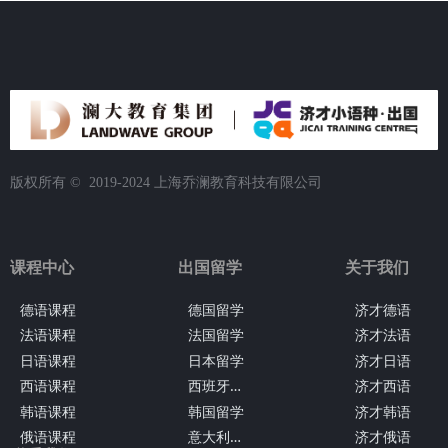
版权所有 ©  2019-2024
上海乔澜教育科技有限公司
课程中心
出国留学
关于我们
德语课程
德国留学
济才德语
法语课程
法国留学
济才法语
日语课程
日本留学
济才日语
西
班牙留学
西语课程
济才西语
韩语课程
韩国留学
济才韩语
意
大利留学
俄语课程
济才俄语