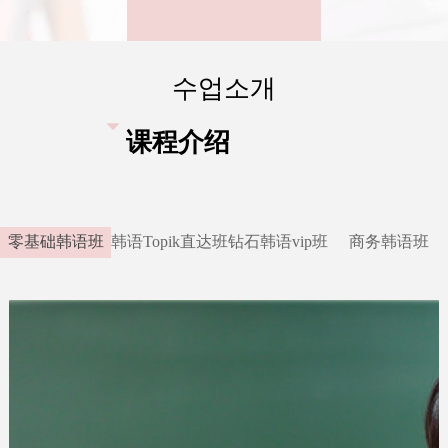
수업소개
뀓
课程介绍
零基础韩语班
韩语Topik直达班
钻石韩语vip班
商务韩语班
热招课程