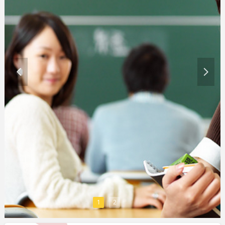
넳
넲
1
2