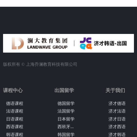
版权所有 ©
上海乔澜教育科技有限公司
课程中心
出国留学
关于我们
德语课程
德国留学
济才德语
法语课程
法国留学
济才法语
日语课程
日本留学
济才日语
西
班牙留学
西语课程
济才西语
韩语课程
韩国留学
济才韩语