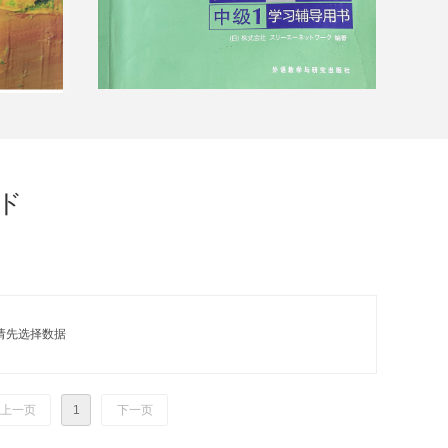
ド
请先选择数据
上一页
1
下一页