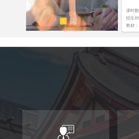
课时数
招生对
1
2
教材：