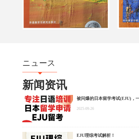
ニュース
뀓
新闻资讯
被问爆的日本留学考试(EJU)，
2025-09-26
EJU理综考试解析！