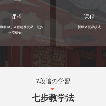
课程
课程
班教学，全程精准授课，更多
新媒体授课模式
交流机会。
7段階の学習
뀓
七步教学法