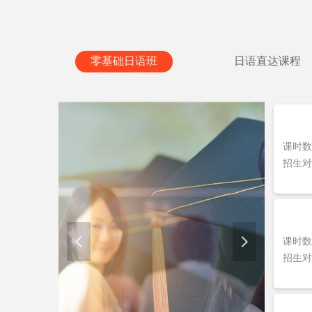
零基础日语班
日语直达课程
课时数：
热招课程
招生对
넳
넲
课时数
招生对