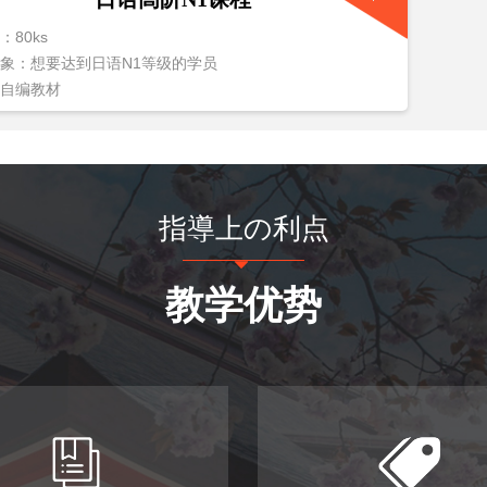
：80ks
象：想要达到日语N1等级的学员
自编教材
指導上の利点
뀓
教学优势