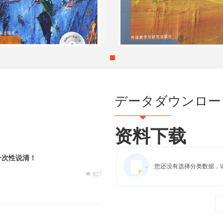
データダウンロー
뀓
资料下载
一次性说清！
您还没有选择分类数据，
넶
827