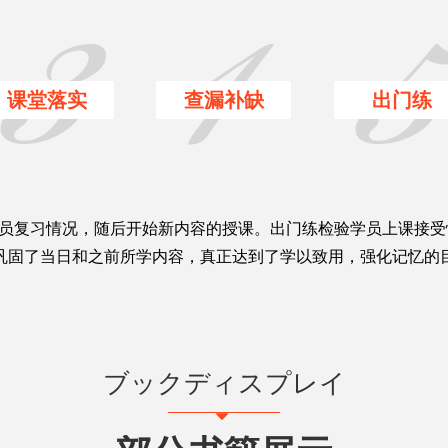
课堂落实
查漏补缺
出门练
学员复习情况，随后开始新内容的授课。出门练检验学员上课接
巩固了当日和之前所学内容，真正达到了学以致用，强化记忆的
ブックディスプレイ
뀓