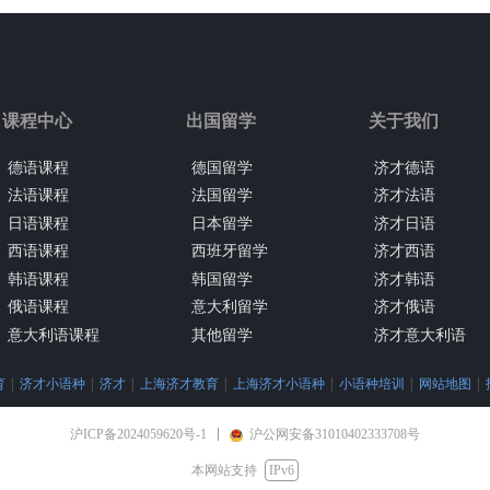
课程中心
出国留学
关于我们
德语课程
德国留学
济才德语
法语课程
法国留学
济才法语
日语课程
日本留学
济才日语
西语课程
西班牙留学
济才西语
韩语课程
韩国留学
济才韩语
俄语课程
意大利留学
济才俄语
意大利语课程
其他留学
济才意大利语
育
|
济才小语种
|
济才
|
上海济才教育
|
上海济才小语种
|
小语种培训
|
网站地图
|
沪ICP备2024059620号-1
沪公网安备31010402333708号
本网站支持
IPv6