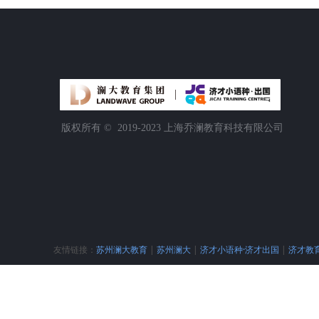
版权所有 ©  2019-2023
上海乔澜教育科技有限公司
友情链接：
苏州澜大教育
|
苏州澜大
|
济才小语种·济才出国
|
济才教