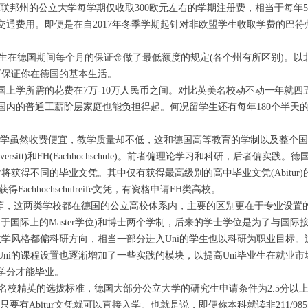
部分联邦州的公立大学每学期仅收取300欧元左右的学期注册费，相当于每年5
通费用。即便是在自2017年冬季学期起针对非欧盟学生收取学费的巴符州
学生在德国期间每个月的保证金做了最低额度的规定(各个州有所区别)。
即可保证你在德国的基本生活。
国上学所需的花费在7万-10万人民币之间。对比英美名校动不动一年就四
国内的普通工薪阶层家庭也能负担得起。何况留学生还有每年180个半天
公立大学虽然收费便宜，教学质量却不低，这和德国高等教育的学制以及整个
versitt)和FH(Fachhochschule)。前者偏理论学习和科研，后者偏
将获得不同的毕业文凭。其中仅有获得最高级别的高中毕业文凭(Abitur)
则获得Fachhochschulreife文凭，有资格申请FH类高校。
一等，这两类学校都在德国的公立高校体系内，主要的区别更在于专业设置的
相当于国际上的Master学位)和博士两个学制，后来的学士学位是为了与国
教学风格都偏科研方向，相当一部分进入Uni的学生也以科研为职业目标
ni的课程设置也逐渐增加了一些实践的模块，以提高Uni毕业生在就业
学分才能毕业。
于英美名校精英的选拔标准，德国大部分公立大学的研究生申请条件为2.5分以
只要有Abitur文凭就可以直接入学。也就是说，即便你本科就读非211/9