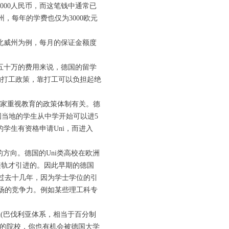
000人民币，而这笔钱中通常已
，每年的学费也仅为3000欧元
以北威州为例，每月的保证金额度
五十万的费用来说，德国的留学
的打工政策，靠打工可以负担起绝
国家重视教育的政策体制有关。德
实践。德国当地的学生从中学开始可以进5
的学生有资格申请Uni，而进入
方向。德国的Uni类高校在欧洲
际接轨才引进的。因此早期的德国
。过去十几年，因为学士学位的引
市场的竞争力。例如某些理工科专
上(巴伐利亚体系，相当于百分制
85的院校，你也有机会被德国大学