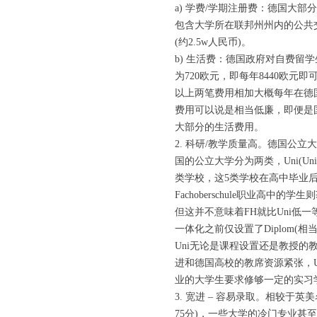
a) 学费/学期注册费：德国大
包含大学所在联邦州州内的公共交
(约2.5w人民币)。
b) 生活费：德国政府对自费留
为720欧元，即每年8440欧元
以上两笔费用相加大概每年在德
费用可以说是相当低廉，即便是
大部分的生活费用。
2. 科研/教学质量高。德国
国的公立大学分为两类，Uni(Uni
类学校，这5类学校在高中毕业后
Fachoberschule职业高中的学生
但这并不意味着FH就比Uni低
一体化之前仅设置了Diplom(
Uni无论是课程设置还是教授的
进和德国高校的教席资源紧张，U
业的大学生要求修够一定的实习
3. 宽进 – 容易录取。相较
75分)，一些大学的冷门专业甚至