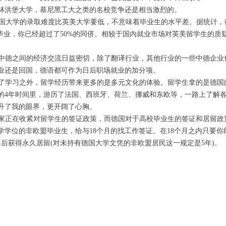
林洪堡大学，慕尼黑工大之类的名校竞争还是相当激烈的。
虽然德国大学的录取难度比英美大学要低，不意味着毕业生的水平差。据统计
利毕业，你已经超过了50%的同侪。相较于国内就业市场对英美留学生的质
几年中德之间的经济交流日益密切，除了翻译行业，其他行业的一些中德企
业还是回国，德语都可作为日后职场就业的加分项。
。除了学习之外，留学经历带来更多的是多元文化的体验。留学生拿的是德
的4年时间里，游历了法国、西班牙、荷兰、挪威和东欧等，一路上了解
升了我的眼界，更开阔了心胸。
美国家正在收紧对留学生的签证政策，而德国对于高校毕业生的签证和居留
学学位的非欧盟毕业生，给与18个月的找工作签证。在18个月之内只要
后获得永久居留(对未持有德国大学文凭的非欧盟居民这一规定是5年)。