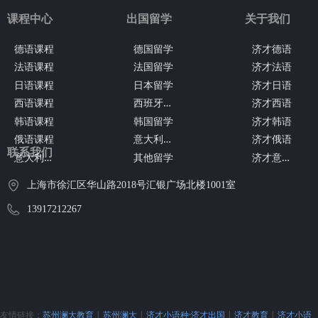
课程中心
出国留学
关于我们
德语课程
德国留学
济才德语
法语课程
法国留学
济才法语
日语课程
日本留学
济才日语
西
班牙留学
西语课程
济才西语
韩语课程
韩国留学
济才韩语
意
大利留学
俄语课程
济才俄语
联系我们
意
大利语课程
济
才意大利语
其他留学
上海市徐汇区华山路2018号汇银广场北楼1001室
13917212267
友情链接：
苏州澜大教育
|
苏州澜大
|
济才小语种·济才出国
|
济才教育
|
济才小语