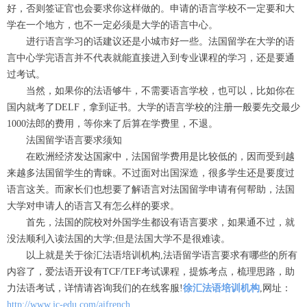
好，否则签证官也会要求你这样做的。申请的语言学校不一定要和大
学在一个地方，也不一定必须是大学的语言中心。
进行语言学习的话建议还是小城市好一些。法国留学在大学的语
言中心学完语言并不代表就能直接进入到专业课程的学习，还是要通
过考试。
当然，如果你的法语够牛，不需要语言学校，也可以，比如你在
国内就考了DELF，拿到证书。大学的语言学校的注册一般要先交最少
1000法郎的费用，等你来了后算在学费里，不退。
法国留学语言要求须知
在欧洲经济发达国家中，法国留学费用是比较低的，因而受到越
来越多法国留学生的青睐。不过面对出国深造，很多学生还是要度过
语言这关。而家长们也想要了解语言对法国留学申请有何帮助，法国
大学对申请人的语言又有怎么样的要求。
首先，法国的院校对外国学生都设有语言要求，如果通不过，就
没法顺利入读法国的大学;但是法国大学不是很难读。
以上就是关于徐汇法语培训机构,法语留学语言要求有哪些的所有
内容了，爱法语开设有TCF/TEF考试课程，提炼考点，梳理思路，助
力法语考试，详情请咨询我们的在线客服!
徐汇法语培训机构
,网址：
http://www.jc-edu.com/aifrench