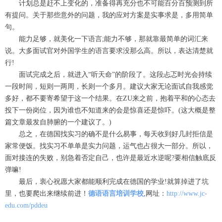
计划总是赶不上变化的，准备得再充分也不可能百分百预测到所
有提问。关于那些意外的问题，我的应对方案是实事求是，多用简单
句。
能力足够，就美化一下语言;能力不够，那就靠最简单的词汇来
说。大多面试官对外国学生的语言要求没那么高。所以，表达清楚就
行!
面试完成之后，就进入“听天命”的阶段了。这段忐忑时光会持续
一段时间，短则一两周，长则一个多月。建议大家无论面试自我感觉
多好，都不要寄希望于这一个结果。在ZU来之前，抱着平和的心态去
投下一份岗位，因为谁也不知道来的会是惊喜还是惊吓。(这大概是整
篇文章最发自肺腑的一个建议了。)
总之，在德国找实习的确不是什么易事，每天收到好几封拒信是
家常便饭。找实习不单单是实力问题，运气也占很大一部分。所以，
面对接连的失败，别急着否定自己，也许是最近水逆呢?要相信触底反
弹嘛!
最后，衷心祝愿大家都能顺利完成在德国的学业!就算掉进了坑
里，也要爬出来继续前进！
德语语言培训学校
,网址：
http://www.jc-
edu.com/pddeu