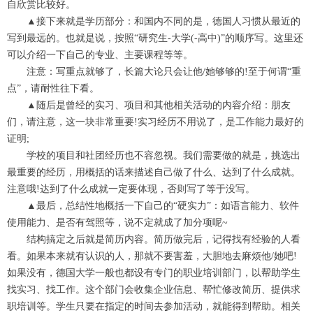
自欣赏比较好。
▲接下来就是学历部分：和国内不同的是，德国人习惯从最近的
写到最远的。也就是说，按照“研究生-大学(-高中)”的顺序写。这里还
可以介绍一下自己的专业、主要课程等等。
注意：写重点就够了，长篇大论只会让他/她够够的!至于何谓“重
点”，请耐性往下看。
▲随后是曾经的实习、项目和其他相关活动的内容介绍：朋友
们，请注意，这一块非常重要!实习经历不用说了，是工作能力最好的
证明;
学校的项目和社团经历也不容忽视。我们需要做的就是，挑选出
最重要的经历，用概括的话来描述自己做了什么、达到了什么成就。
注意哦!达到了什么成就一定要体现，否则写了等于没写。
▲最后，总结性地概括一下自己的“硬实力”：如语言能力、软件
使用能力、是否有驾照等，说不定就成了加分项呢~
结构搞定之后就是简历内容。简历做完后，记得找有经验的人看
看。如果本来就有认识的人，那就不要害羞，大胆地去麻烦他/她吧!
如果没有，德国大学一般也都设有专门的职业培训部门，以帮助学生
找实习、找工作。这个部门会收集企业信息、帮忙修改简历、提供求
职培训等。学生只要在指定的时间去参加活动，就能得到帮助。相关