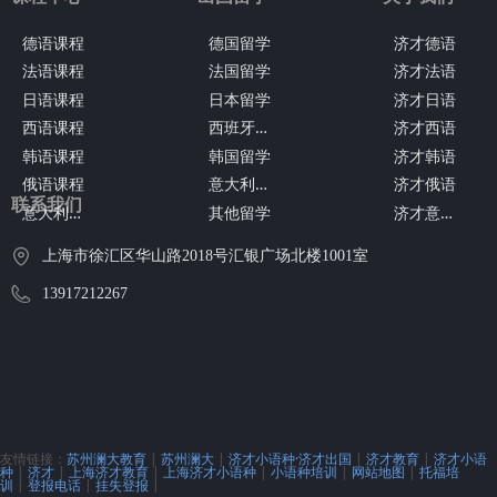
德语课程
德国留学
济才德语
法语课程
法国留学
济才法语
日语课程
日本留学
济才日语
西
班牙留学
西语课程
济才西语
韩语课程
韩国留学
济才韩语
意
大利留学
俄语课程
济才俄语
联系我们
意
大利语课程
济
才意大利语
其他留学
上海市徐汇区华山路2018号汇银广场北楼1001室
13917212267
友情链接：
苏州澜大教育
|
苏州澜大
|
济才小语种·济才出国
|
济才教育
|
济才小语
种
|
济才
|
上海济才教育
|
上海济才小语种
|
小语种培训
|
网站地图
|
托福培
训
|
登报电话
|
挂失登报
|