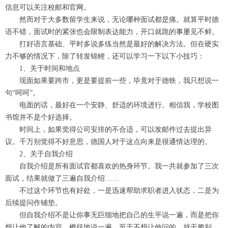
信息可以关注校邮和官网。
然而对于大多数留学生来说，无论哪种面试都是痛。就算平时德
语不错，面试时的紧张也会限制表达能力，开口就跪的事屡见不鲜。
打好语言基础、平时多说多练当然是最好的解决方法。但在硬实
力不够的情况下，除了转发锦鲤，还可以学习一下以下小技巧：
1、关于时间和地点
现面如果要跨市，更是要提前一些，毕竟对于德铁，我只想说一
句“呵呵”。
电面的话，最好在一个安静、舒适的环境进行。相信我，学校图
书馆并不是个好选择。
时间上，如果觉得公司安排的不合适，可以发邮件过去提出异
议。千万别觉得不好意思，德国人对于这点向来是很通情达理的。
2、关于自我介绍
自我介绍是所有面试官都喜欢的热身环节。我一共就参加了三次
面试，结果就做了三遍自我介绍……
不过这个环节也有好处，一是迅速帮助求职者进入状态，二是为
后续提问作铺垫。
但自我介绍不是让你事无巨细地把自己的生平说一遍，而是把你
想让他了解的内容，概括地说一遍。至于不想让他问的，就干脆别