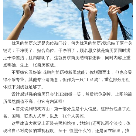
优秀的简历永远是岗位敲门砖，何为优秀的简历?我总结了两个关
键词：干净明了、贴合岗位。干净明了，顾名思义就是简历要同时满
足干净整洁，且内容明了。这就要求简历结构有逻辑，同时内容上重
点明确。先上一张简历模板...
不要嫌它丑好嘛!花哨的简历模板虽然能让你脱颖而出，但也会显
得不够专业。其他专业请随意，但作为一只“工科狗”，重点部分用粗
体或下划线就足够了。
设计感过强的简历只会让HR微微一笑，然后把你刷掉。上图的简
历虽然颜值不高，但它有内涵呀!
▲首先说到结构方面：第一部分是是个人信息。这部分包含了姓
名、国籍、联系方式等，以及一张个人美照。
这里建议大家穿上正装去照相馆拍，姑娘们还可以画个淡妆，体
现出自己对岗位的重视程度。至于T恤照什么的，还是留在家里，独