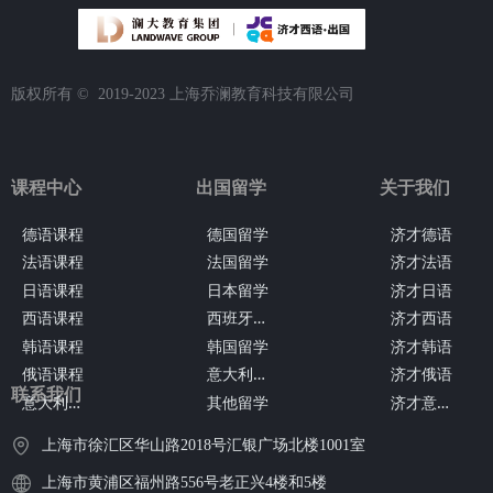
版权所有 ©  2019-2023
上海乔澜教育科技有限公司
课程中心
出国留学
关于我们
德语课程
德国留学
济才德语
法语课程
法国留学
济才法语
日语课程
日本留学
济才日语
西
班牙留学
西语课程
济才西语
韩语课程
韩国留学
济才韩语
意
大利留学
俄语课程
济才俄语
联系我们
意
大利语课程
济
才意大利语
其他留学
上海市徐汇区华山路2018号汇银广场北楼1001室
上海市黄浦区福州路556号老正兴4楼和5楼