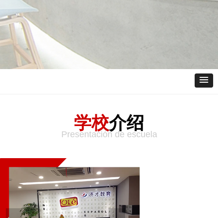
xxjs
学校
介绍
Presentación de escuela