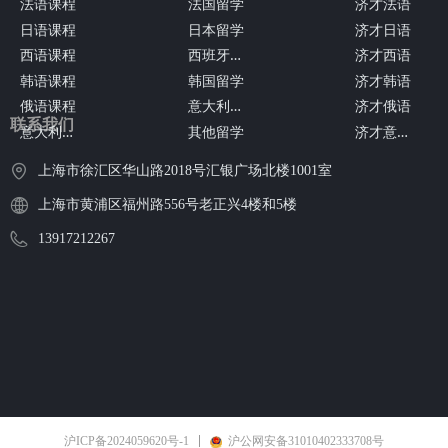
法语课程
法国留学
济才法语
日语课程
日本留学
济才日语
西
班牙留学
西语课程
济才西语
韩语课程
韩国留学
济才韩语
意
大利留学
俄语课程
济才俄语
联系我们
意
大利语课程
济
才意大利语
其他留学
上海市徐汇区华山路2018号汇银广场北楼1001室
上海市黄浦区福州路556号老正兴4楼和5楼
13917212267
沪ICP备2024059620号-1
沪公网安备31010402333708号