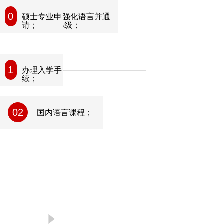
07
08
硕士专业申
在西班牙的强化语言并通
请；
过B2以上等级；
09
10
本科专业申
办理入学手
请；
续；
02
国内语言课程；
념