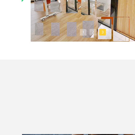
1
2
3
xyfw