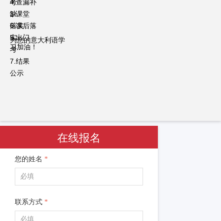
考
4.查漏补
3.课堂
缺
落实
6.课后落
5.出门
实
为您的意大利语学
习加油！
考
7.结果
公示
在线报名
您的姓名
*
联系方式
*