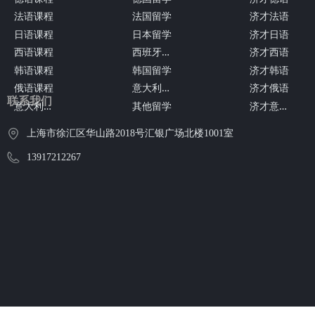
法语课程
法国留学
济才法语
日语课程
日本留学
济才日语
西
班牙留学
西语课程
济才西语
韩语课程
韩国留学
济才韩语
意
大利留学
俄语课程
济才俄语
联系我们
意
大利语课程
济
才意大利语
其他留学
上海市徐汇区华山路2018号汇银广场北楼1001室
13917212267